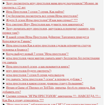
►
Хочу посмотреть игру престолов мама вроде раздрешила? Можно ли
смотреть с 12 лет
►
Игра Престолов 7 сезон 7 серия. Как найти?
►
Где бесплатно посмотреть все серии Игры престолов?
►
Ждете 8 сезон Игры престолов? И как вам сериал? ???
►
Кто смотрит Игру Престолов как думаете чем закончится?
►
Хочу почитать игру престолов, запуталась в порядке) скажите, что
первое там?)
►
В какой серии Игры Престолов Дейнерис Таргариен приедет в
Королевскую Гавань?
►
Игра престолов Как в игре престолов сделали огромную статую
человека в бравосе?
►
Когда выйдет новый 7 сезон "Игра престолов"?
►
игра престолов джон мартин скачать книгу бесплатно без регистрации
где скачать
►
Игра престолов 6 сезон, а как называется книга?
►
игру престолов будете смотреть?)
►
игра престолов 7 сезон 8 серия дата выхода
►
где скачать "игра престолов 7 сезон" в переводе дубляж ?
►
игра престолов в каком сезоне драконы станут большими?
►
Играю в Game of Thrones от TellTale, пиратка, без 6-го эпизода. Как
добавить его?
►
Съемки сериала "ИГРЫ ПРЕСТОЛОВ" завершены !!!:: НАВСЕГДА !!!:::
Как Вы к этому относитесь ???
►
"Игру престолов " заблокировали для СНГ! Суки капиталистические?