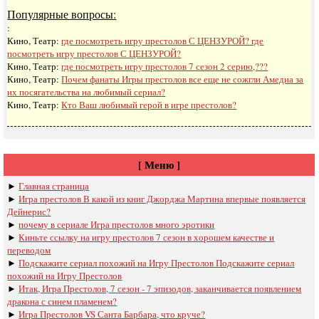
Популярные вопросы:
:
Кино, Театр:
где посмотреть игру престолов С ЦЕНЗУРОЙ? где
посмотреть игру престолов С ЦЕНЗУРОЙ?
Кино, Театр:
где посмотреть игру престолов 7 сезон 2 серию,???
Кино, Театр:
Почем фанаты Игры престолов все еще не сожгли Амедиа за
их посягательства на любимый сериал?
Кино, Театр:
Кто Ваш любимый герой в игре престолов?
[ Меню ]
►
Главная страница
►
Игра престолов В какой из книг Джорджа Мартина впервые появляется
Дейнерис?
►
почему в сериале Игра престолов много эротики
►
Киньте ссылку на игру престолов 7 сезон в хорошем качестве и
переводом
►
Подскажите сериал похожий на Игру Престолов Подскажите сериал
похожий на Игру Престолов
►
Итак, Игра Престолов, 7 сезон - 7 эпизодов, заканчивается появлением
дракона с синем пламенем?
►
Игра Престолов VS Санта Барбара, что круче?