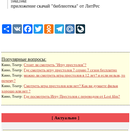
vjqker vjqker
приложение скачай "библиотека" от ЛитРес
Share
VK
Facebook
Twitter
Odnoklassniki
Telegram
Mail.Ru
LiveJournal
Популярные вопросы:
Кино, Театр:
Стоит ли смотреть "Игру престолов"?
Кино, Театр:
Где смотреть игру престолов 7 серию 7 сезон бесплатно
Кино, Театр:
можно ли смотреть игра престолов в 12 лет? и если нельзя, то
почему?
Кино, Театр:
Смотреть игра престолов или нет? Как ви думаете фильм
хорошо или нет ?
Кино, Театр:
Где посмотреть Игру Престолов с переводом от Lost film?
[ Актуально ]