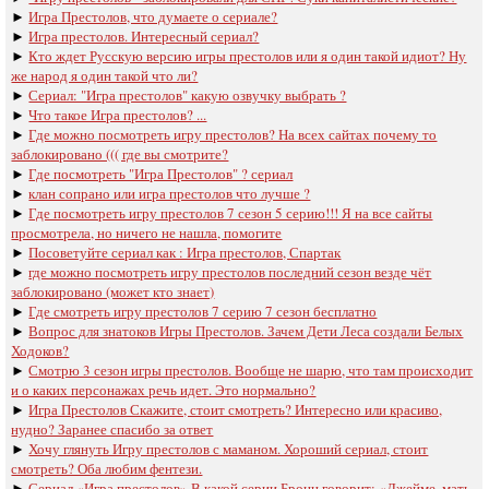
►
Игра Престолов, что думаете о сериале?
►
Игра престолов. Интересный сериал?
►
Кто ждет Русскую версию игры престолов или я один такой идиот? Ну
же народ я один такой что ли?
►
Сериал: "Игра престолов" какую озвучку выбрать ?
►
Что такое Игра престолов? ...
►
Где можно посмотреть игру престолов? На всех сайтах почему то
заблокировано ((( где вы смотрите?
►
Где посмотреть "Игра Престолов" ? сериал
►
клан сопрано или игра престолов что лучше ?
►
Где посмотреть игру престолов 7 сезон 5 серию!!! Я на все сайты
просмотрела, но ничего не нашла, помогите
►
Посоветуйте сериал как : Игра престолов, Спартак
►
где можно посмотреть игру престолов последний сезон везде чёт
заблокировано (может кто знает)
►
Где смотреть игру престолов 7 серию 7 сезон бесплатно
►
Вопрос для знатоков Игры Престолов. Зачем Дети Леса создали Белых
Ходоков?
►
Смотрю 3 сезон игры престолов. Вообще не шарю, что там происходит
и о каких персонажах речь идет. Это нормально?
►
Игра Престолов Скажите, стоит смотреть? Интересно или красиво,
нудно? Заранее спасибо за ответ
►
Хочу глянуть Игру престолов с маманом. Хороший сериал, стоит
смотреть? Оба любим фентези.
►
Сериал «Игра престолов» В какой серии Бронн говорит: «Джейме, мать