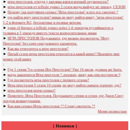
►
игра престолов. откуда у карлика взялся верный оруженосец?
►
игра престолов oт telltale games 2 сезон когда выйдет не эпизод, СЕЗОН
►
Почему так популярен сериал "Игра престолов" и кто его смотрит ?
►
где найти игру престолов? никак не могу найти книгу "игра престолов"
1-2 в формате fb2, бесплатные и полные версии.
►
game of thrones a telltale games series 1-6 эпизоды русификатор о
толмача в 3 эпизоде вместо текста вопросительные знаки
►
ИГРА ПРЕСТОЛОВ Подскажите, где можно посмотреть "Игру
Престолов" без сцен сексуального характера.
►
Как вы относитесь к игре престолов?
►
Пятый сезон игры престолов относится к какой книге? Назовите мне
номер этой книге
:
►
Где 1 серия 7го сезона Игр Престолов? Уже 16 июля, должна же быть.
►
когда закончится Игра престола ?..реально, вижу как они постарели !(
►
Где посмотреть игра престолов с первого сезона?
►
Игра престолов 5 сезон 10 серия, не могу найти скачать торрент, где?
►
игра престолов норм сериал?
►
Помогите. Игра Престолов. Подскажите серию и сезон, где Джон Сноу
лордом командующим.
►
Как вам сериал Игры престолов ?? Стоит смотреть ??
Меню полностью
[ Новинки ]