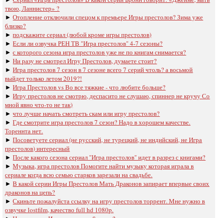
твою, Ланнистер» ?
►
Отопление отключили спецом к премьере Игры престолов? Зима уже
близко?
►
подскажите сериал (любой кроме игры престолов)
►
Если ли озвучка РЕН ТВ "Игра престолов" 4-7 сезоны?
►
с которого сезона игра престолов уже не по книгам снимается?
►
Ни разу не смотрел Игру Престолов, думаете стоит?
►
Игра престолов 7 сезон в 7 сезоне всего 7 серий чтоль? а восьмой
выйдет только летом 2019?!
►
Игра Престолов vs Во все тяжкие - что любите больше?
►
Игру престолов не смотрю, деспасито не слушаю, спиннер не кручу Со
мной явно что-то не так)
►
что лучше начать смотреть скам или игру престолов?
►
Где смотрите игра престолов 7 сезон? Надо в хорошем качестве.
Тореннта нет.
►
Посоветуете сериал (не русский, не турецкий, не индийский, не Игра
престолов) интересный
►
После какого сезона сериал "Игра престолов" идет в разрез с книгами?
►
Музыка, игра престолов Помогите найти музыку которая играла в
сериале когда всю семью старков зарезали на свадьбе.
►
В какой серии Игры Престолов Мать Драконов запирает впервые своих
драконов на цепь?
►
Скиньте пожалуйста ссылку на игру престолов торрент. Мне нужно в
озвучке lostfilm, качество full hd 1080p.