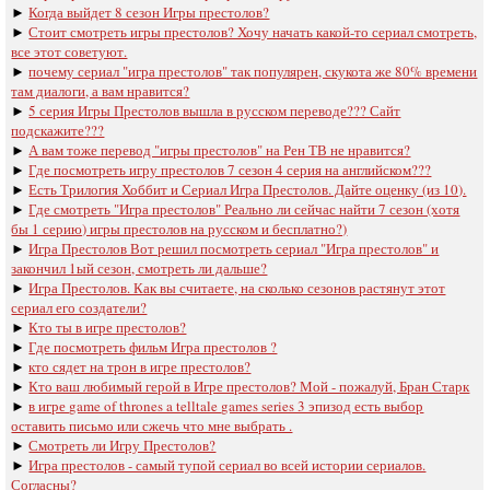
►
Когда выйдет 8 сезон Игры престолов?
►
Стоит смотреть игры престолов? Хочу начать какой-то сериал смотреть,
все этот советуют.
►
почему сериал "игра престолов" так популярен, скукота же 80% времени
там диалоги, а вам нравится?
►
5 серия Игры Престолов вышла в русском переводе??? Сайт
подскажите???
►
А вам тоже перевод "игры престолов" на Рен ТВ не нравится?
►
Где посмотреть игру престолов 7 сезон 4 серия на английском???
►
Есть Трилогия Хоббит и Сериал Игра Престолов. Дайте оценку (из 10).
►
Где смотреть "Игра престолов" Реально ли сейчас найти 7 сезон (хотя
бы 1 серию) игры престолов на русском и бесплатно?)
►
Игра Престолов Вот решил посмотреть сериал "Игра престолов" и
закончил 1ый сезон, смотреть ли дальше?
►
Игра Престолов. Как вы считаете, на сколько сезонов растянут этот
сериал его создатели?
►
Кто ты в игре престолов?
►
Где посмотреть фильм Игра престолов ?
►
кто сядет на трон в игре престолов?
►
Кто ваш любимый герой в Игре престолов? Мой - пожалуй, Бран Старк
►
в игре game of thrones a telltale games series 3 эпизод есть выбор
оставить письмо или сжечь что мне выбрать .
►
Смотреть ли Игру Престолов?
►
Игра престолов - самый тупой сериал во всей истории сериалов.
Согласны?