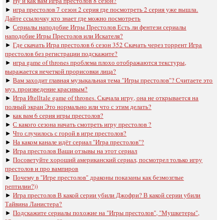
►
Ну и как вам Игра престолов 8 сезон?
►
игра престолов 7 сезон 2 серия где посмотреть 2 серия уже вышла.
Дайте ссылочку кто знает где можно посмотреть
►
Сериалы наподобие Игры Престолов Есть ли фентези сериалы
наподобие Игры Престолов или Искателя?
►
Где скачать Игра престолов 6 сезон 352 Скачать через торрент Игра
престолов без регистрации подскажите?
►
игра game of thrones проблема плохо отображаются текстуры,
выражается нечеткой прорисовки лица?
►
Вам заходит главная музыкальная тема "Игры престолов"? Считаете это
муз. произведение красивым?
►
Игра Иtelltale game of thrones. Скачала игру, она не открывается на
полный экран Это нормально или что с этим делать?
►
как вам 6 серия игры престолов?
►
С какого сезона начать смотреть игру престолов ?
►
Что случилось с горой в игре престолов?
►
На каком канале идёт сериал "Игра престолов"?
►
Игра престолов Ваши отзывы на этот сериал
►
Посоветуйте хороший американский сериал, посмотрел только игру
престолов и про вампиров
►
Почему в "Игре престолов" драконы показаны как безмозглые
рептилии?))
►
Игра престолов В какой серии убили Джофри? В какой серии убили
Тайвина Ланистера?
►
Подскажите сериалы похожие на "Игры престолов", "Мушкетеры",