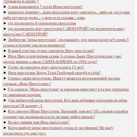
"Однажды в сказке"?
►
А вам понравился 7 сезон Игры престолов?
►
помогите новичку... игра престолов хочу смотреть... либо не доступна
либо грузится долго... у кого есть ссылки... плиз
►
где посмотреть 8 сезон игры престолов
►
где посмотреть игру престолов С ЦЕНЗУРОЙ? где посмотреть игру
престолов С ЦЕНЗУРОЙ?
►
Любители "игры престолов", подскажите, что происходит в 9 серии 3
сезона и почему она всем нравится?
►
В какой озвучке лучше смотреть Игру престолов?
►
Игра Престолов первая серия, 6 сезона-Закат Престолов или у вас
другое мнение о мыле САНТА-БАРБАРА из 1992 года?
►
Стоит ли смотреть игру престолов в 15 лет?
►
Игра престолов. Когда Теон Грейджой придёт в себя?
►
Сериал «игра престолов» Инцест является неотъемлемой частью
сериала «Игра Престолов»?
►
Где скачать "Игры престолов" в хорошем качество? а то все торренты
по закрывали раздачи.
►
Для любителей игры престолов. Кто ваш любимые персонаж из игры
престола? И почему :3
►
Кто смотрел Игры Престолов. Хороший, или нет? И с сколько серий и
сезонов уже наснимали и есть ли шанс найти начало?
►
Во все тяжкие или Игра престолов?
►
Когда выйдет игры престолов 6 сезон от лостфильм? Не могу
посмотреть где они дату.