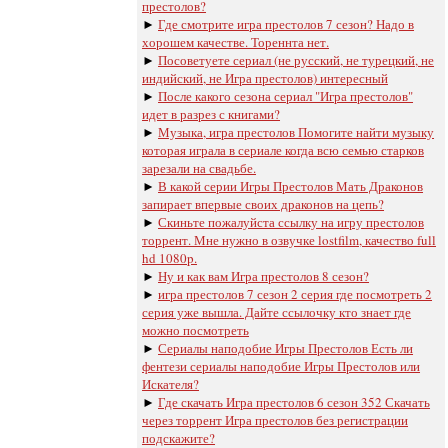
престолов?
►
Где смотрите игра престолов 7 сезон? Надо в
хорошем качестве. Тореннта нет.
►
Посоветуете сериал (не русский, не турецкий, не
индийский, не Игра престолов) интересный
►
После какого сезона сериал "Игра престолов"
идет в разрез с книгами?
►
Музыка, игра престолов Помогите найти музыку
которая играла в сериале когда всю семью старков
зарезали на свадьбе.
►
В какой серии Игры Престолов Мать Драконов
запирает впервые своих драконов на цепь?
►
Скиньте пожалуйста ссылку на игру престолов
торрент. Мне нужно в озвучке lostfilm, качество full
hd 1080p.
►
Ну и как вам Игра престолов 8 сезон?
►
игра престолов 7 сезон 2 серия где посмотреть 2
серия уже вышла. Дайте ссылочку кто знает где
можно посмотреть
►
Сериалы наподобие Игры Престолов Есть ли
фентези сериалы наподобие Игры Престолов или
Искателя?
►
Где скачать Игра престолов 6 сезон 352 Скачать
через торрент Игра престолов без регистрации
подскажите?