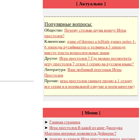
[ Актуально ]
Популярные вопросы:
Общество:
Почему столько шума вокруг Игры
престолов?
Клиентские:
game of thrones a telltale games series 1-
6 эпизоды русификатор о толмача в 3 эпизоде
вместо текста вопросительные знаки
Другое:
Игра престолов 7 Где можно посмотреть
игру престолов 7 сезон 1 серию на русском языке?
Литература:
Ваш любимый персонаж Игры
Престолов
Прочие:
игра престолов скиньте промо к 1 сезону
все серии и в нормальной озвучке и норм качестве)
[ Меню ]
►
Главная страница
►
Игра престолов В какой из книг Джорджа
Мартина впервые появляется Дейнерис?
►
почему в сериале Игра престолов много эротики