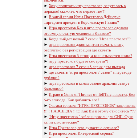
закончится?
►
Хочу почитать игру престолов, запуталась в
порядке) скажите, что первое там?)
►
В какой серии Игры Престолов Дейнерис
Таргариен приедет в Королевскую Гавань?
►
Игра престолов Как в игре престолов сделали
огромную статую человека в бравосе?
►
Когда выйдет новый 7 сезон "Игра престолов"?
►
игра престолов джон мартин скачать книгу
бесплатно без регистрации где скачать
►
Игра престолов 6 сезон, а как называется книга?
►
игру престолов будете смотреть?)
►
игра престолов 7 сезон 8 серия дата выхода
►
где скачать "игра престолов 7 сезон" в переводе
дубляж ?
►
игра престолов в каком сезоне драконы станут
большими?
►
Играю в Game of Thrones от TellTale, пиратка, без
6-го эпизода. Как добавить его?
►
Съемки сериала "ИГРЫ ПРЕСТОЛОВ" завершены
!!!:: НАВСЕГДА !!!::: Как Вы к этому относитесь ???
►
"Игру престолов " заблокировали для СНГ! Суки
капиталистические?
►
Игра Престолов, что думаете о сериале?
►
Игра престолов. Интересный сериал?