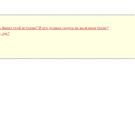
ь финал этой истории? И кто должен сидеть на железном троне?
, где?