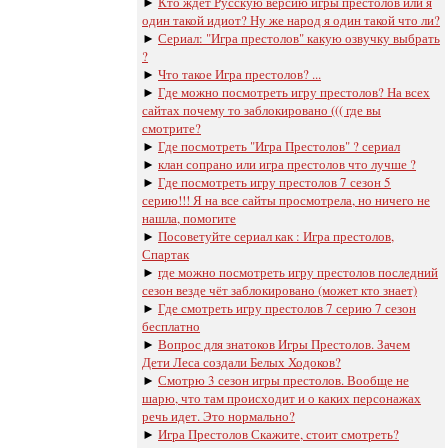
►
Кто ждет Русскую версию игры престолов или я
один такой идиот? Ну же народ я один такой что ли?
►
Сериал: "Игра престолов" какую озвучку выбрать
?
►
Что такое Игра престолов? ...
►
Где можно посмотреть игру престолов? На всех
сайтах почему то заблокировано ((( где вы
смотрите?
►
Где посмотреть "Игра Престолов" ? сериал
►
клан сопрано или игра престолов что лучше ?
►
Где посмотреть игру престолов 7 сезон 5
серию!!! Я на все сайты просмотрела, но ничего не
нашла, помогите
►
Посоветуйте сериал как : Игра престолов,
Спартак
►
где можно посмотреть игру престолов последний
сезон везде чёт заблокировано (может кто знает)
►
Где смотреть игру престолов 7 серию 7 сезон
бесплатно
►
Вопрос для знатоков Игры Престолов. Зачем
Дети Леса создали Белых Ходоков?
►
Смотрю 3 сезон игры престолов. Вообще не
шарю, что там происходит и о каких персонажах
речь идет. Это нормально?
►
Игра Престолов Скажите, стоит смотреть?