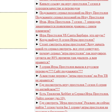
►
Киньте ссылку на игру престолов 7 сезон в
хорошем качестве и переводом
►
Подскажите сериал похожий на Игру Престолов
Подскажите сериал похожий на Игру Престолов
►
Итак, Игра Престолов, 7 сезон - 7 эпизодов,
заканчивается появлением дракона с синем
пламенем?
►
Игра Престолов VS Санта Барбара, что круче?
►
Когда выйдет 8 сезон Игры престолов?
►
Стоит смотреть игры престолов? Хочу начать
какой-то сериал смотреть, все этот советуют.
►
почему сериал "игра престолов" так популярен,
скукота же 80% времени там диалоги, а вам
нравится?
►
5 серия Игры Престолов вышла в русском
переводе??? Сайт подскажите???
►
А вам тоже перевод "игры престолов" на Рен ТВ
не нравится?
►
Где посмотреть игру престолов 7 сезон 4 серия
на английском???
►
Есть Трилогия Хоббит и Сериал Игра Престолов.
Дайте оценку (из 10).
►
Где смотреть "Игра престолов" Реально ли сейчас
найти 7 сезон (хотя бы 1 серию) игры престолов на
русском и бесплатно?)