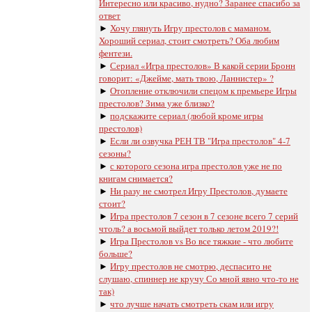
Интересно или красиво, нудно? Заранее спасибо за
ответ
►
Хочу глянуть Игру престолов с маманом.
Хороший сериал, стоит смотреть? Оба любим
фентези.
►
Сериал «Игра престолов» В какой серии Бронн
говорит: «Джейме, мать твою, Ланнистер» ?
►
Отопление отключили спецом к премьере Игры
престолов? Зима уже близко?
►
подскажите сериал (любой кроме игры
престолов)
►
Если ли озвучка РЕН ТВ "Игра престолов" 4-7
сезоны?
►
с которого сезона игра престолов уже не по
книгам снимается?
►
Ни разу не смотрел Игру Престолов, думаете
стоит?
►
Игра престолов 7 сезон в 7 сезоне всего 7 серий
чтоль? а восьмой выйдет только летом 2019?!
►
Игра Престолов vs Во все тяжкие - что любите
больше?
►
Игру престолов не смотрю, деспасито не
слушаю, спиннер не кручу Со мной явно что-то не
так)
►
что лучше начать смотреть скам или игру