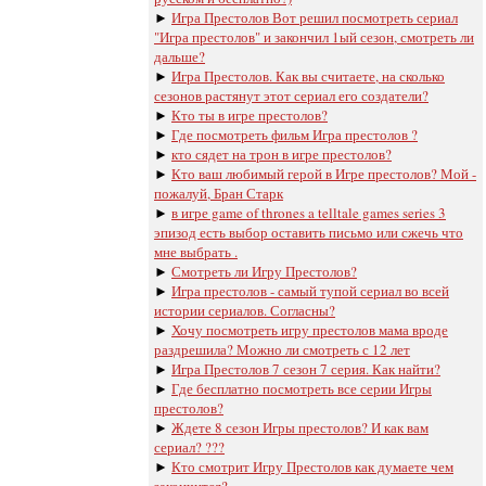
►
Игра Престолов Вот решил посмотреть сериал
"Игра престолов" и закончил 1ый сезон, смотреть ли
дальше?
►
Игра Престолов. Как вы считаете, на сколько
сезонов растянут этот сериал его создатели?
►
Кто ты в игре престолов?
►
Где посмотреть фильм Игра престолов ?
►
кто сядет на трон в игре престолов?
►
Кто ваш любимый герой в Игре престолов? Мой -
пожалуй, Бран Старк
►
в игре game of thrones a telltale games series 3
эпизод есть выбор оставить письмо или сжечь что
мне выбрать .
►
Смотреть ли Игру Престолов?
►
Игра престолов - самый тупой сериал во всей
истории сериалов. Согласны?
►
Хочу посмотреть игру престолов мама вроде
раздрешила? Можно ли смотреть с 12 лет
►
Игра Престолов 7 сезон 7 серия. Как найти?
►
Где бесплатно посмотреть все серии Игры
престолов?
►
Ждете 8 сезон Игры престолов? И как вам
сериал? ???
►
Кто смотрит Игру Престолов как думаете чем