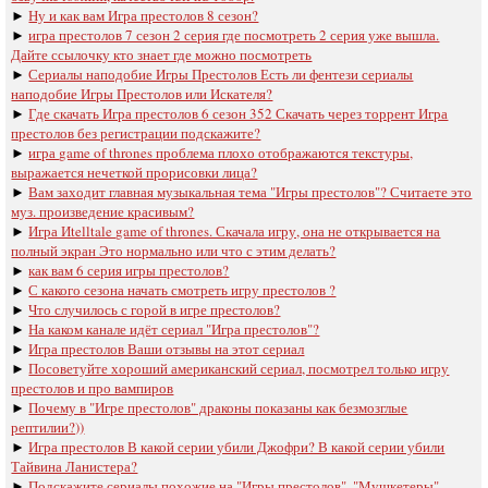
►
Ну и как вам Игра престолов 8 сезон?
►
игра престолов 7 сезон 2 серия где посмотреть 2 серия уже вышла.
Дайте ссылочку кто знает где можно посмотреть
►
Сериалы наподобие Игры Престолов Есть ли фентези сериалы
наподобие Игры Престолов или Искателя?
►
Где скачать Игра престолов 6 сезон 352 Скачать через торрент Игра
престолов без регистрации подскажите?
►
игра game of thrones проблема плохо отображаются текстуры,
выражается нечеткой прорисовки лица?
►
Вам заходит главная музыкальная тема "Игры престолов"? Считаете это
муз. произведение красивым?
►
Игра Иtelltale game of thrones. Скачала игру, она не открывается на
полный экран Это нормально или что с этим делать?
►
как вам 6 серия игры престолов?
►
С какого сезона начать смотреть игру престолов ?
►
Что случилось с горой в игре престолов?
►
На каком канале идёт сериал "Игра престолов"?
►
Игра престолов Ваши отзывы на этот сериал
►
Посоветуйте хороший американский сериал, посмотрел только игру
престолов и про вампиров
►
Почему в "Игре престолов" драконы показаны как безмозглые
рептилии?))
►
Игра престолов В какой серии убили Джофри? В какой серии убили
Тайвина Ланистера?
►
Подскажите сериалы похожие на "Игры престолов", "Мушкетеры",