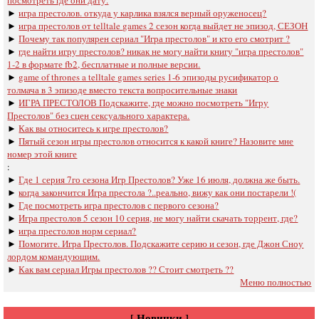
►
игра престолов. откуда у карлика взялся верный оруженосец?
►
игра престолов oт telltale games 2 сезон когда выйдет не эпизод, СЕЗОН
►
Почему так популярен сериал "Игра престолов" и кто его смотрит ?
►
где найти игру престолов? никак не могу найти книгу "игра престолов"
1-2 в формате fb2, бесплатные и полные версии.
►
game of thrones a telltale games series 1-6 эпизоды русификатор о
толмача в 3 эпизоде вместо текста вопросительные знаки
►
ИГРА ПРЕСТОЛОВ Подскажите, где можно посмотреть "Игру
Престолов" без сцен сексуального характера.
►
Как вы относитесь к игре престолов?
►
Пятый сезон игры престолов относится к какой книге? Назовите мне
номер этой книге
:
►
Где 1 серия 7го сезона Игр Престолов? Уже 16 июля, должна же быть.
►
когда закончится Игра престола ?..реально, вижу как они постарели !(
►
Где посмотреть игра престолов с первого сезона?
►
Игра престолов 5 сезон 10 серия, не могу найти скачать торрент, где?
►
игра престолов норм сериал?
►
Помогите. Игра Престолов. Подскажите серию и сезон, где Джон Сноу
лордом командующим.
►
Как вам сериал Игры престолов ?? Стоит смотреть ??
Меню полностью
[ Новинки ]