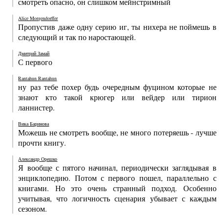
смотреть опасно, он слишком мейнстримный
Alice Morgendorffer
Пропустив даже одну серию иг, ты нихера не поймешь в
следующий и так по наростающей.
Дмитрий Замай
С первого
Rantahun Rantahun
ну раз тебе похер будь очередным фуцином которые не
знают кто такой крюгер или вейдер или тирион
ланнистер.
Вика Баринова
Можешь не смотреть вообще, не много потеряешь - лучше
прочти книгу.
Александр Орешко
Я вообще с пятого начинал, периодически заглядывая в
энциклопедию. Потом с первого пошел, параллельно с
книгами. Но это очень странный подход. Особенно
учитывая, что логичность сценария убывает с каждым
сезоном.