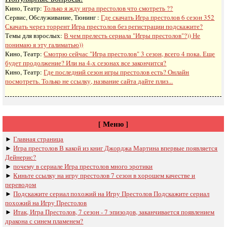
Кино, Театр:
Только я жду игра престолов что смотреть ??
Сервис, Обслуживание, Тюнинг :
Где скачать Игра престолов 6 сезон 352
Скачать через торрент Игра престолов без регистрации подскажите?
Темы для взрослых:
В чем прелесть сериала "Игры престолов"?)) Не
понимаю я эту галиматью))
Кино, Театр:
Смотрю сейчас "Игра престолов" 3 сезон, всего 4 пока. Еще
будет продолжение? Или на 4-х сезонах все закончится?
Кино, Театр:
Где последний сезон игры престолов есть? Онлайн
посмотреть. Только не ссылку, название сайта дайте плиз...
[ Меню ]
►
Главная страница
►
Игра престолов В какой из книг Джорджа Мартина впервые появляется
Дейнерис?
►
почему в сериале Игра престолов много эротики
►
Киньте ссылку на игру престолов 7 сезон в хорошем качестве и
переводом
►
Подскажите сериал похожий на Игру Престолов Подскажите сериал
похожий на Игру Престолов
►
Итак, Игра Престолов, 7 сезон - 7 эпизодов, заканчивается появлением
дракона с синем пламенем?