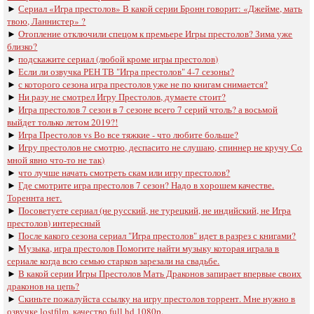
►
Сериал «Игра престолов» В какой серии Бронн говорит: «Джейме, мать
твою, Ланнистер» ?
►
Отопление отключили спецом к премьере Игры престолов? Зима уже
близко?
►
подскажите сериал (любой кроме игры престолов)
►
Если ли озвучка РЕН ТВ "Игра престолов" 4-7 сезоны?
►
с которого сезона игра престолов уже не по книгам снимается?
►
Ни разу не смотрел Игру Престолов, думаете стоит?
►
Игра престолов 7 сезон в 7 сезоне всего 7 серий чтоль? а восьмой
выйдет только летом 2019?!
►
Игра Престолов vs Во все тяжкие - что любите больше?
►
Игру престолов не смотрю, деспасито не слушаю, спиннер не кручу Со
мной явно что-то не так)
►
что лучше начать смотреть скам или игру престолов?
►
Где смотрите игра престолов 7 сезон? Надо в хорошем качестве.
Тореннта нет.
►
Посоветуете сериал (не русский, не турецкий, не индийский, не Игра
престолов) интересный
►
После какого сезона сериал "Игра престолов" идет в разрез с книгами?
►
Музыка, игра престолов Помогите найти музыку которая играла в
сериале когда всю семью старков зарезали на свадьбе.
►
В какой серии Игры Престолов Мать Драконов запирает впервые своих
драконов на цепь?
►
Скиньте пожалуйста ссылку на игру престолов торрент. Мне нужно в
озвучке lostfilm, качество full hd 1080p.