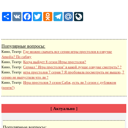
Share
VK
Facebook
Twitter
Odnoklassniki
Telegram
Mail.Ru
LiveJournal
Популярные вопросы:
Кино, Театр:
Где можно скачать все серии игры престолов в озвучке
Amedia? По сабжу
Кино, Театр:
Когда выйдет 8 сезон Игры престолов?
Кино, Театр:
Сериал " Игра престолов" в какой лучше озвучке смотреть? ?
Кино, Театр:
игра престолов 7 серия 7 Я пробовала посмотреть не вышло, 7
серию не выпустили что ли ?
Кино, Театр:
Игра престолов 3 сезон Сабж, есть ли 3 сезон с дубляжом
(рентв?)
[ Актуально ]
Популярные вопросы: