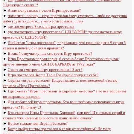
"Однажды в сказке"?
►
А вам понравился 7 сезон Игры престолов?
►
помогите новичку... игра престолов хочу смотреть... либо не доступна
либо грузится долго... у кого есть ссылки... плиз
►
где посмотреть 8 сезон игры престолов
►
где посмотреть игру престолов С ЦЕНЗУРОЙ? где посмотреть игру
престолов С ЦЕНЗУРОЙ?
►
Любители "игры престолов", подскажите, что происходит в 9 серии 3
сезона и почему она всем нравится?
►
В какой озвучке лучше смотреть Игру престолов?
►
Игра Престолов первая серия, 6 сезона-Закат Престолов или у вас
другое мнение о мыле САНТА-БАРБАРА из 1992 года?
►
Стоит ли смотреть игру престолов в 15 лет?
►
Игра престолов. Когда Теон Грейджой придёт в себя?
►
Сериал «игра престолов» Инцест является неотъемлемой частью
сериала «Игра Престолов»?
►
Где скачать "Игры престолов" в хорошем качество? а то все торренты
по закрывали раздачи.
►
Для любителей игры престолов. Кто ваш любимые персонаж из игры
престола? И почему :3
►
Кто смотрел Игры Престолов. Хороший, или нет? И с сколько серий и
сезонов уже наснимали и есть ли шанс найти начало?
►
Во все тяжкие или Игра престолов?
►
Когда выйдет игры престолов 6 сезон от лостфильм? Не могу
посмотреть где они дату.