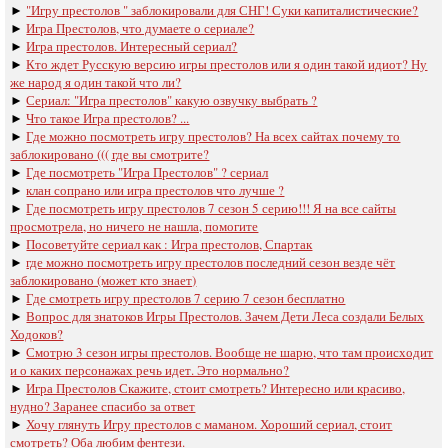
►
"Игру престолов " заблокировали для СНГ! Суки капиталистические?
►
Игра Престолов, что думаете о сериале?
►
Игра престолов. Интересный сериал?
►
Кто ждет Русскую версию игры престолов или я один такой идиот? Ну
же народ я один такой что ли?
►
Сериал: "Игра престолов" какую озвучку выбрать ?
►
Что такое Игра престолов? ...
►
Где можно посмотреть игру престолов? На всех сайтах почему то
заблокировано ((( где вы смотрите?
►
Где посмотреть "Игра Престолов" ? сериал
►
клан сопрано или игра престолов что лучше ?
►
Где посмотреть игру престолов 7 сезон 5 серию!!! Я на все сайты
просмотрела, но ничего не нашла, помогите
►
Посоветуйте сериал как : Игра престолов, Спартак
►
где можно посмотреть игру престолов последний сезон везде чёт
заблокировано (может кто знает)
►
Где смотреть игру престолов 7 серию 7 сезон бесплатно
►
Вопрос для знатоков Игры Престолов. Зачем Дети Леса создали Белых
Ходоков?
►
Смотрю 3 сезон игры престолов. Вообще не шарю, что там происходит
и о каких персонажах речь идет. Это нормально?
►
Игра Престолов Скажите, стоит смотреть? Интересно или красиво,
нудно? Заранее спасибо за ответ
►
Хочу глянуть Игру престолов с маманом. Хороший сериал, стоит
смотреть? Оба любим фентези.