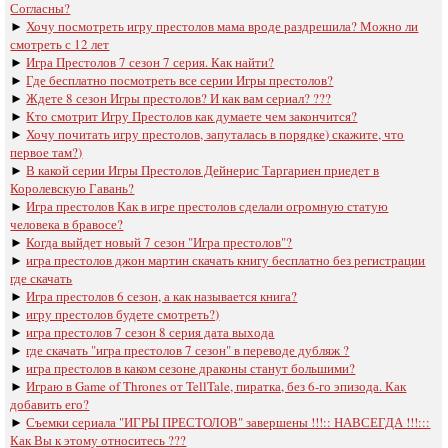
Согласны?
►
Хочу посмотреть игру престолов мама вроде раздрешила? Можно ли
смотреть с 12 лет
►
Игра Престолов 7 сезон 7 серия. Как найти?
►
Где бесплатно посмотреть все серии Игры престолов?
►
Ждете 8 сезон Игры престолов? И как вам сериал? ???
►
Кто смотрит Игру Престолов как думаете чем закончится?
►
Хочу почитать игру престолов, запуталась в порядке) скажите, что
первое там?)
►
В какой серии Игры Престолов Дейнерис Таргариен приедет в
Королевскую Гавань?
►
Игра престолов Как в игре престолов сделали огромную статую
человека в бравосе?
►
Когда выйдет новый 7 сезон "Игра престолов"?
►
игра престолов джон мартин скачать книгу бесплатно без регистрации
где скачать
►
Игра престолов 6 сезон, а как называется книга?
►
игру престолов будете смотреть?)
►
игра престолов 7 сезон 8 серия дата выхода
►
где скачать "игра престолов 7 сезон" в переводе дубляж ?
►
игра престолов в каком сезоне драконы станут большими?
►
Играю в Game of Thrones от TellTale, пиратка, без 6-го эпизода. Как
добавить его?
►
Съемки сериала "ИГРЫ ПРЕСТОЛОВ" завершены !!!:: НАВСЕГДА !!!:::
Как Вы к этому относитесь ???