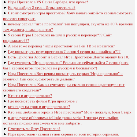
►
Игра Престолов VS Санта Барбара, что круче?
►
Когда выйдет 8 сезон Игры престолов?
►
Стоит смотреть игры престолов? Хочу начать какой-то сериал смотреть,
все этот советуют.
►
почему сериал "игра престолов" так популярен, скукота же 80% времени
там диалоги, а вам нравится?
►
5 серия Игры Престолов вышла в русском переводе??? Сайт
подскажите???
►
А вам тоже перевод "игры престолов" на Рен ТВ не нравится?
►
Где посмотреть игру престолов 7 сезон 4 серия на английском???
►
Есть Трилогия Хоббит и Сериал Игра Престолов. Дайте оценку (из 10).
►
Где смотреть "Игра престолов" Реально ли сейчас найти 7 сезон (хотя
бы 1 серию) игры престолов на русском и бесплатно?)
►
Игра Престолов Вот решил посмотреть сериал "Игра престолов" и
закончил 1ый сезон, смотреть ли дальше?
►
Игра Престолов. Как вы считаете, на сколько сезонов растянут этот
сериал его создатели?
►
Кто ты в игре престолов?
►
Где посмотреть фильм Игра престолов ?
►
кто сядет на трон в игре престолов?
►
Кто ваш любимый герой в Игре престолов? Мой - пожалуй, Бран Старк
►
в игре game of thrones a telltale games series 3 эпизод есть выбор
оставить письмо или сжечь что мне выбрать .
►
Смотреть ли Игру Престолов?
►
Игра престолов - самый тупой сериал во всей истории сериалов.