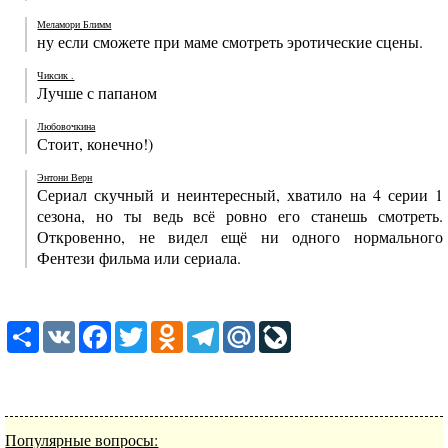
Меламори Блимм
ну если сможете при маме смотреть эротические сцены.
Чиксик .
Лучше с папаном
Любовочкина
Стоит, конечно!)
Энтони Верн
Сериал скучный и неинтересный, хватило на 4 серии 1
сезона, но ты ведь всё ровно его станешь смотреть.
Откровенно, не видел ещё ни одного нормального
Фентези фильма или сериала.
Share
VK
Facebook
Twitter
Odnoklassniki
Telegram
Mail.Ru
LiveJournal
Популярные вопросы: