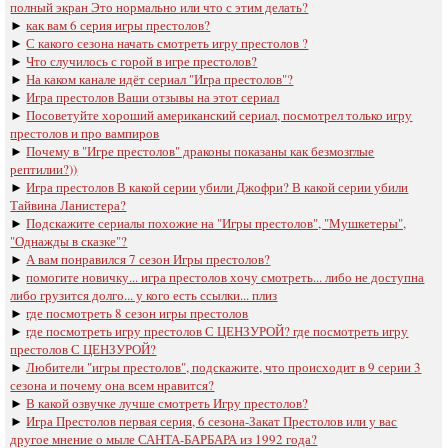
полный экран Это нормально или что с этим делать?
►
как вам 6 серия игры престолов?
►
С какого сезона начать смотреть игру престолов ?
►
Что случилось с горой в игре престолов?
►
На каком канале идёт сериал "Игра престолов"?
►
Игра престолов Ваши отзывы на этот сериал
►
Посоветуйте хороший американский сериал, посмотрел только игру
престолов и про вампиров
►
Почему в "Игре престолов" драконы показаны как безмозглые
рептилии?))
►
Игра престолов В какой серии убили Джофри? В какой серии убили
Тайвина Ланистера?
►
Подскажите сериалы похожие на "Игры престолов", "Мушкетеры",
"Однажды в сказке"?
►
А вам понравился 7 сезон Игры престолов?
►
помогите новичку... игра престолов хочу смотреть... либо не доступна
либо грузится долго... у кого есть ссылки... плиз
►
где посмотреть 8 сезон игры престолов
►
где посмотреть игру престолов С ЦЕНЗУРОЙ? где посмотреть игру
престолов С ЦЕНЗУРОЙ?
►
Любители "игры престолов", подскажите, что происходит в 9 серии 3
сезона и почему она всем нравится?
►
В какой озвучке лучше смотреть Игру престолов?
►
Игра Престолов первая серия, 6 сезона-Закат Престолов или у вас
другое мнение о мыле САНТА-БАРБАРА из 1992 года?