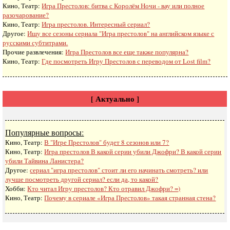
Кино, Театр:
Игра Престолов: битва с Королём Ночи - вау или полное
разочарование?
Кино, Театр:
Игра престолов. Интересный сериал?
Другое:
Ищу все сезоны сериала "Игра престолов" на английском языке с
русскими субтитрами.
Прочие развлечения:
Игра Престолов все еще также популярна?
Кино, Театр:
Где посмотреть Игру Престолов с переводом от Lost film?
[ Актуально ]
Популярные вопросы:
Кино, Театр:
В "Игре Престолов" будет 8 сезонов или 7?
Кино, Театр:
Игра престолов В какой серии убили Джофри? В какой серии
убили Тайвина Ланистера?
Другое:
сериал "игра престолов" стоит ли его начинать смотреть? или
лучше посмотреть другой сериал? если да, то какой?
Хобби:
Кто читал Игру престолов? Кто отравил Джофри? =)
Кино, Театр:
Почему в сериале «Игра Престолов» такая странная стена?