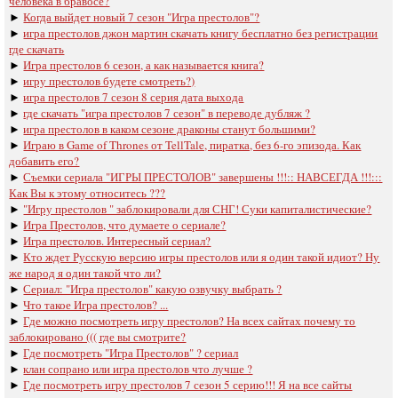
человека в бравосе?
►
Когда выйдет новый 7 сезон "Игра престолов"?
►
игра престолов джон мартин скачать книгу бесплатно без регистрации
где скачать
►
Игра престолов 6 сезон, а как называется книга?
►
игру престолов будете смотреть?)
►
игра престолов 7 сезон 8 серия дата выхода
►
где скачать "игра престолов 7 сезон" в переводе дубляж ?
►
игра престолов в каком сезоне драконы станут большими?
►
Играю в Game of Thrones от TellTale, пиратка, без 6-го эпизода. Как
добавить его?
►
Съемки сериала "ИГРЫ ПРЕСТОЛОВ" завершены !!!:: НАВСЕГДА !!!:::
Как Вы к этому относитесь ???
►
"Игру престолов " заблокировали для СНГ! Суки капиталистические?
►
Игра Престолов, что думаете о сериале?
►
Игра престолов. Интересный сериал?
►
Кто ждет Русскую версию игры престолов или я один такой идиот? Ну
же народ я один такой что ли?
►
Сериал: "Игра престолов" какую озвучку выбрать ?
►
Что такое Игра престолов? ...
►
Где можно посмотреть игру престолов? На всех сайтах почему то
заблокировано ((( где вы смотрите?
►
Где посмотреть "Игра Престолов" ? сериал
►
клан сопрано или игра престолов что лучше ?
►
Где посмотреть игру престолов 7 сезон 5 серию!!! Я на все сайты