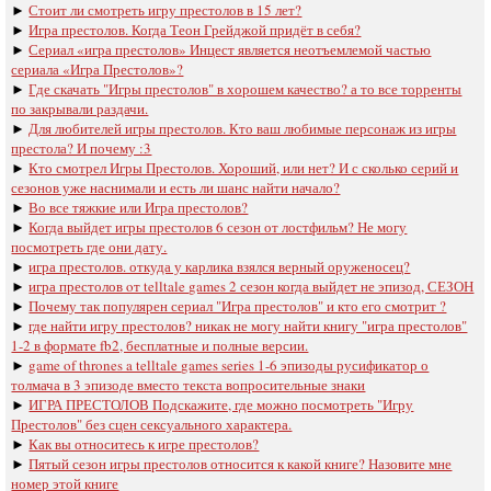
►
Стоит ли смотреть игру престолов в 15 лет?
►
Игра престолов. Когда Теон Грейджой придёт в себя?
►
Сериал «игра престолов» Инцест является неотъемлемой частью
сериала «Игра Престолов»?
►
Где скачать "Игры престолов" в хорошем качество? а то все торренты
по закрывали раздачи.
►
Для любителей игры престолов. Кто ваш любимые персонаж из игры
престола? И почему :3
►
Кто смотрел Игры Престолов. Хороший, или нет? И с сколько серий и
сезонов уже наснимали и есть ли шанс найти начало?
►
Во все тяжкие или Игра престолов?
►
Когда выйдет игры престолов 6 сезон от лостфильм? Не могу
посмотреть где они дату.
►
игра престолов. откуда у карлика взялся верный оруженосец?
►
игра престолов oт telltale games 2 сезон когда выйдет не эпизод, СЕЗОН
►
Почему так популярен сериал "Игра престолов" и кто его смотрит ?
►
где найти игру престолов? никак не могу найти книгу "игра престолов"
1-2 в формате fb2, бесплатные и полные версии.
►
game of thrones a telltale games series 1-6 эпизоды русификатор о
толмача в 3 эпизоде вместо текста вопросительные знаки
►
ИГРА ПРЕСТОЛОВ Подскажите, где можно посмотреть "Игру
Престолов" без сцен сексуального характера.
►
Как вы относитесь к игре престолов?
►
Пятый сезон игры престолов относится к какой книге? Назовите мне
номер этой книге