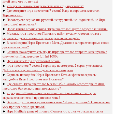
мной явно что-то не так)
►
что лучше начать смотреть скам или игру престолов?
►
Где смотрите игра престолов 7 сезон? Надо в хорошем качестве.
Тореннта нет.
►
Посоветуете сериал (не русский, не турецкий, не индийский, не Игра
престолов) интересный
►
После какого сезона сериал "Игра престолов" идет в разрез с книгами?
►
Музыка, игра престолов Помогите найти музыку которая играла в
сериале когда всю семью старков зарезали на свадьбе.
►
В какой серии Игры Престолов Мать Драконов запирает впервые своих
драконов на цепь?
►
Скиньте пожалуйста ссылку на игру престолов торрент. Мне нужно в
озвучке lostfilm, качество full hd 1080p.
►
Ну и как вам Игра престолов 8 сезон?
►
игра престолов 7 сезон 2 серия где посмотреть 2 серия уже вышла.
Дайте ссылочку кто знает где можно посмотреть
►
Сериалы наподобие Игры Престолов Есть ли фентези сериалы
наподобие Игры Престолов или Искателя?
►
Где скачать Игра престолов 6 сезон 352 Скачать через торрент Игра
престолов без регистрации подскажите?
►
игра game of thrones проблема плохо отображаются текстуры,
выражается нечеткой прорисовки лица?
►
Вам заходит главная музыкальная тема "Игры престолов"? Считаете это
муз. произведение красивым?
►
Игра Иtelltale game of thrones. Скачала игру, она не открывается на