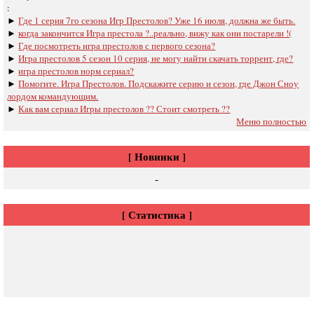
:
►
Где 1 серия 7го сезона Игр Престолов? Уже 16 июля, должна же быть.
►
когда закончится Игра престола ?..реально, вижу как они постарели !(
►
Где посмотреть игра престолов с первого сезона?
►
Игра престолов 5 сезон 10 серия, не могу найти скачать торрент, где?
►
игра престолов норм сериал?
►
Помогите. Игра Престолов. Подскажите серию и сезон, где Джон Сноу
лордом командующим.
►
Как вам сериал Игры престолов ?? Стоит смотреть ??
Меню полностью
[ Новинки ]
-
[ Статистика ]