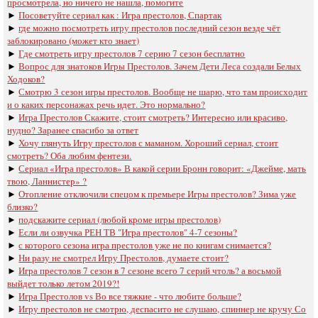
просмотрела, но ничего не нашла, помогите
►
Посоветуйте сериал как : Игра престолов, Спартак
►
где можно посмотреть игру престолов последний сезон везде чёт
заблокировано (может кто знает)
►
Где смотреть игру престолов 7 серию 7 сезон бесплатно
►
Вопрос для знатоков Игры Престолов. Зачем Дети Леса создали Белых
Ходоков?
►
Смотрю 3 сезон игры престолов. Вообще не шарю, что там происходит
и о каких персонажах речь идет. Это нормально?
►
Игра Престолов Скажите, стоит смотреть? Интересно или красиво,
нудно? Заранее спасибо за ответ
►
Хочу глянуть Игру престолов с маманом. Хороший сериал, стоит
смотреть? Оба любим фентези.
►
Сериал «Игра престолов» В какой серии Бронн говорит: «Джейме, мать
твою, Ланнистер» ?
►
Отопление отключили спецом к премьере Игры престолов? Зима уже
близко?
►
подскажите сериал (любой кроме игры престолов)
►
Если ли озвучка РЕН ТВ "Игра престолов" 4-7 сезоны?
►
с которого сезона игра престолов уже не по книгам снимается?
►
Ни разу не смотрел Игру Престолов, думаете стоит?
►
Игра престолов 7 сезон в 7 сезоне всего 7 серий чтоль? а восьмой
выйдет только летом 2019?!
►
Игра Престолов vs Во все тяжкие - что любите больше?
►
Игру престолов не смотрю, деспасито не слушаю, спиннер не кручу Со