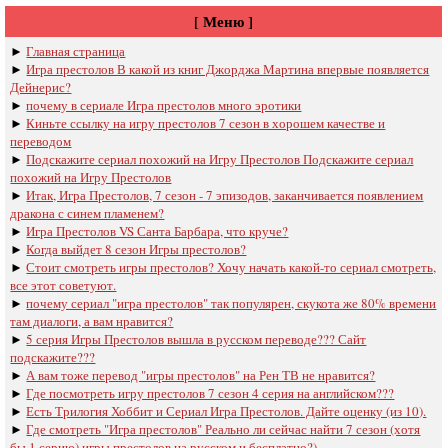
[ Меню ]
►
Главная страница
►
Игра престолов В какой из книг Джорджа Мартина впервые появляется
Дейнерис?
►
почему в сериале Игра престолов много эротики
►
Киньте ссылку на игру престолов 7 сезон в хорошем качестве и
переводом
►
Подскажите сериал похожий на Игру Престолов Подскажите сериал
похожий на Игру Престолов
►
Итак, Игра Престолов, 7 сезон - 7 эпизодов, заканчивается появлением
дракона с синем пламенем?
►
Игра Престолов VS Санта Барбара, что круче?
►
Когда выйдет 8 сезон Игры престолов?
►
Стоит смотреть игры престолов? Хочу начать какой-то сериал смотреть,
все этот советуют.
►
почему сериал "игра престолов" так популярен, скукота же 80% времени
там диалоги, а вам нравится?
►
5 серия Игры Престолов вышла в русском переводе??? Сайт
подскажите???
►
А вам тоже перевод "игры престолов" на Рен ТВ не нравится?
►
Где посмотреть игру престолов 7 сезон 4 серия на английском???
►
Есть Трилогия Хоббит и Сериал Игра Престолов. Дайте оценку (из 10).
►
Где смотреть "Игра престолов" Реально ли сейчас найти 7 сезон (хотя
бы 1 серию) игры престолов на русском и бесплатно?)