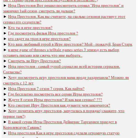
►
Игра Престолов Вот решил посмотреть сериал "Игра престолов" и
закончил 1ый сезон, смотреть ли дальше?
►
Игра Престолов. Как вы считаете, на сколько сезонов растянут этот
сериал его создатели?
►
Кто ты в игре престолов?
►
Где посмотреть фильм Игра престолов ?
►
кто сядет на трон в игре престолов?
►
Кто ваш любимый герой в Игре престолов? Мой - пожалуй, Бран Старк
►
в игре game of thrones a telltale games series 3 эпизод есть выбор
оставить письмо или сжечь что мне выбрать .
►
Смотреть ли Игру Престолов?
►
Игра престолов - самый тупой сериал во всей истории сериалов.
Согласны?
►
Хочу посмотреть игру престолов мама вроде раздрешила? Можно ли
смотреть с 12 лет
►
Игра Престолов 7 сезон 7 серия. Как найти?
►
Где бесплатно посмотреть все серии Игры престолов?
►
Ждете 8 сезон Игры престолов? И как вам сериал? ???
►
Кто смотрит Игру Престолов как думаете чем закончится?
►
Хочу почитать игру престолов, запуталась в порядке) скажите, что
первое там?)
►
В какой серии Игры Престолов Дейнерис Таргариен приедет в
Королевскую Гавань?
►
Игра престолов Как в игре престолов сделали огромную статую