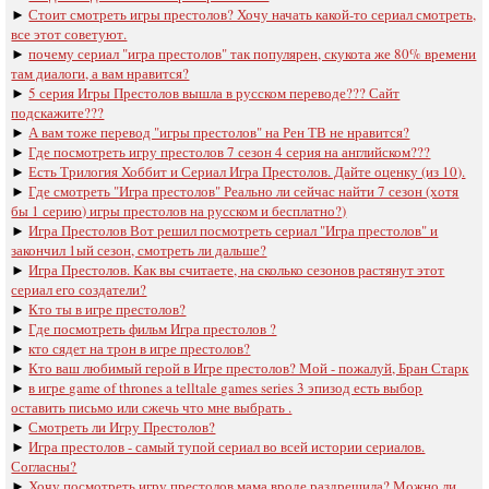
►
Стоит смотреть игры престолов? Хочу начать какой-то сериал смотреть,
все этот советуют.
►
почему сериал "игра престолов" так популярен, скукота же 80% времени
там диалоги, а вам нравится?
►
5 серия Игры Престолов вышла в русском переводе??? Сайт
подскажите???
►
А вам тоже перевод "игры престолов" на Рен ТВ не нравится?
►
Где посмотреть игру престолов 7 сезон 4 серия на английском???
►
Есть Трилогия Хоббит и Сериал Игра Престолов. Дайте оценку (из 10).
►
Где смотреть "Игра престолов" Реально ли сейчас найти 7 сезон (хотя
бы 1 серию) игры престолов на русском и бесплатно?)
►
Игра Престолов Вот решил посмотреть сериал "Игра престолов" и
закончил 1ый сезон, смотреть ли дальше?
►
Игра Престолов. Как вы считаете, на сколько сезонов растянут этот
сериал его создатели?
►
Кто ты в игре престолов?
►
Где посмотреть фильм Игра престолов ?
►
кто сядет на трон в игре престолов?
►
Кто ваш любимый герой в Игре престолов? Мой - пожалуй, Бран Старк
►
в игре game of thrones a telltale games series 3 эпизод есть выбор
оставить письмо или сжечь что мне выбрать .
►
Смотреть ли Игру Престолов?
►
Игра престолов - самый тупой сериал во всей истории сериалов.
Согласны?
►
Хочу посмотреть игру престолов мама вроде раздрешила? Можно ли