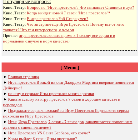
Популярные вопросы:
Кино, Театр:
Вопрос по "Игре престолов": Что связывает Станниса и лук?
Кино, Театр:
Когда выйдет новый 7 сезон "Игра престолов"?
Кино, Театр:
В игре престолов Роб Старк умер?
Кино, Театр:
Что за сериал еще Игра Престолов? Почему все от него
тащатся? Что там интересного, о чем он
Прочие:
игра престолов скиньте промо к 1 сезону все серии и в
нормальной озвучке и норм качестве)
[ Меню ]
►
Главная страница
►
Игра престолов В какой из книг Джорджа Мартина впервые появляется
Дейнерис?
►
почему в сериале Игра престолов много эротики
►
Киньте ссылку на игру престолов 7 сезон в хорошем качестве и
переводом
►
Подскажите сериал похожий на Игру Престолов Подскажите сериал
похожий на Игру Престолов
►
Итак, Игра Престолов, 7 сезон - 7 эпизодов, заканчивается появлением
дракона с синем пламенем?
►
Игра Престолов VS Санта Барбара, что круче?
►
Когда выйдет 8 сезон Игры престолов?