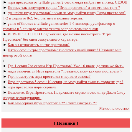
►
игра престолов oт telltale games 2 сезон когда выйдет не эпизод, СЕЗОН
►
Почему так популярен сериал "Игра престолов" и кто его смотрит ?
►
где найти игру престолов? никак не могу найти книгу "игра престолов"
1-2 в формате fb2, бесплатные и полные версии.
►
game of thrones a telltale games series 1-6 эпизоды русификатор о
толмача в 3 эпизоде вместо текста вопросительные знаки
►
ИГРА ПРЕСТОЛОВ Подскажите, где можно посмотреть "Игру
Престолов" без сцен сексуального характера.
►
Как вы относитесь к игре престолов?
►
Пятый сезон игры престолов относится к какой книге? Назовите мне
номер этой книге
:
►
Где 1 серия 7го сезона Игр Престолов? Уже 16 июля, должна же быть.
►
когда закончится Игра престола ?..реально, вижу как они постарели !(
►
Где посмотреть игра престолов с первого сезона?
►
Игра престолов 5 сезон 10 серия, не могу найти скачать торрент, где?
►
игра престолов норм сериал?
►
Помогите. Игра Престолов. Подскажите серию и сезон, где Джон Сноу
лордом командующим.
►
Как вам сериал Игры престолов ?? Стоит смотреть ??
Меню полностью
[ Новинки ]