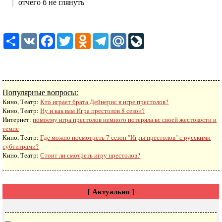
отчего б не глянуть
Share
VK
Facebook
Twitter
Odnoklassniki
Telegram
Mail.Ru
LiveJournal
Популярные вопросы:
Кино, Театр:
Кто играет брата Дейнерис в игре престолов?
Кино, Театр:
Ну и как вам Игра престолов 8 сезон?
Интернет:
помоему игра престолов немного потеряла вс своей жестокости и
темпе
Кино, Театр:
Где можно посмотреть 7 сезон "Игры престолов" с русскими
субтитрами?
Кино, Театр:
Стоит ли смотреть игру престолов?
[ Актуально ]