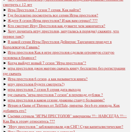
смотреть с 12 лет
►
Игра Престолов 7 сезон 7 серия. Как найти?
►
Где бесплатно посмотреть все серии Игры престолов?
►
Ждете 8 сезон Игры престолов? И как вам сериал? ???
►
Кто смотрит Игру Престолов как думаете чем закончится?
►
Хочу почитать игру престолов, запуталась в порядке) скажите, что
первое там?)
►
В какой серии Игры Престолов Дейнерис Таргариен приедет в
Королевскую Гавань?
►
Игра престолов Как в игре престолов сделали огромную статую
человека в бравосе?
►
Когда выйдет новый 7 сезон "Игра престолов"?
►
игра престолов джон мартин скачать книгу бесплатно без регистрации
где скачать
►
Игра престолов 6 сезон, а как называется книга?
►
игру престолов будете смотреть?)
►
игра престолов 7 сезон 8 серия дата выхода
►
где скачать "игра престолов 7 сезон" в переводе дубляж ?
►
игра престолов в каком сезоне драконы станут большими?
►
Играю в Game of Thrones от TellTale, пиратка, без 6-го эпизода. Как
добавить его?
►
Съемки сериала "ИГРЫ ПРЕСТОЛОВ" завершены !!!:: НАВСЕГДА !!!:::
Как Вы к этому относитесь ???
►
"Игру престолов " заблокировали для СНГ! Суки капиталистические?
►
Игра Престолов, что думаете о сериале?