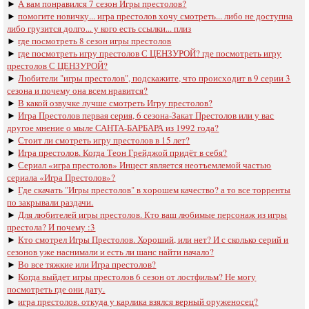
►
А вам понравился 7 сезон Игры престолов?
►
помогите новичку... игра престолов хочу смотреть... либо не доступна
либо грузится долго... у кого есть ссылки... плиз
►
где посмотреть 8 сезон игры престолов
►
где посмотреть игру престолов С ЦЕНЗУРОЙ? где посмотреть игру
престолов С ЦЕНЗУРОЙ?
►
Любители "игры престолов", подскажите, что происходит в 9 серии 3
сезона и почему она всем нравится?
►
В какой озвучке лучше смотреть Игру престолов?
►
Игра Престолов первая серия, 6 сезона-Закат Престолов или у вас
другое мнение о мыле САНТА-БАРБАРА из 1992 года?
►
Стоит ли смотреть игру престолов в 15 лет?
►
Игра престолов. Когда Теон Грейджой придёт в себя?
►
Сериал «игра престолов» Инцест является неотъемлемой частью
сериала «Игра Престолов»?
►
Где скачать "Игры престолов" в хорошем качество? а то все торренты
по закрывали раздачи.
►
Для любителей игры престолов. Кто ваш любимые персонаж из игры
престола? И почему :3
►
Кто смотрел Игры Престолов. Хороший, или нет? И с сколько серий и
сезонов уже наснимали и есть ли шанс найти начало?
►
Во все тяжкие или Игра престолов?
►
Когда выйдет игры престолов 6 сезон от лостфильм? Не могу
посмотреть где они дату.
►
игра престолов. откуда у карлика взялся верный оруженосец?