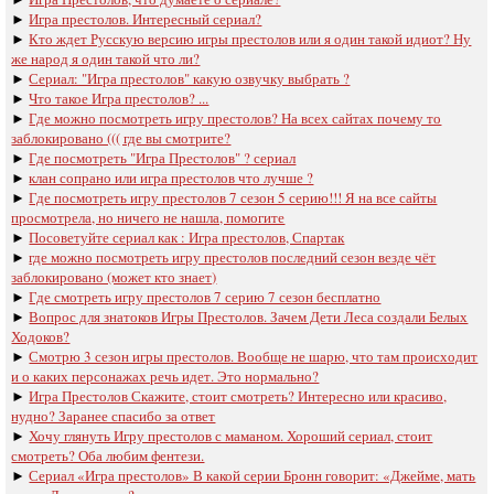
►
Игра престолов. Интересный сериал?
►
Кто ждет Русскую версию игры престолов или я один такой идиот? Ну
же народ я один такой что ли?
►
Сериал: "Игра престолов" какую озвучку выбрать ?
►
Что такое Игра престолов? ...
►
Где можно посмотреть игру престолов? На всех сайтах почему то
заблокировано ((( где вы смотрите?
►
Где посмотреть "Игра Престолов" ? сериал
►
клан сопрано или игра престолов что лучше ?
►
Где посмотреть игру престолов 7 сезон 5 серию!!! Я на все сайты
просмотрела, но ничего не нашла, помогите
►
Посоветуйте сериал как : Игра престолов, Спартак
►
где можно посмотреть игру престолов последний сезон везде чёт
заблокировано (может кто знает)
►
Где смотреть игру престолов 7 серию 7 сезон бесплатно
►
Вопрос для знатоков Игры Престолов. Зачем Дети Леса создали Белых
Ходоков?
►
Смотрю 3 сезон игры престолов. Вообще не шарю, что там происходит
и о каких персонажах речь идет. Это нормально?
►
Игра Престолов Скажите, стоит смотреть? Интересно или красиво,
нудно? Заранее спасибо за ответ
►
Хочу глянуть Игру престолов с маманом. Хороший сериал, стоит
смотреть? Оба любим фентези.
►
Сериал «Игра престолов» В какой серии Бронн говорит: «Джейме, мать