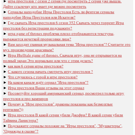
►
игра престолов 7 сезон 2 серия где посмотреть 2 серия уже вышла.
Дайте ссылочку кто знает где можно посмотреть
►
Сериалы наподобие Игры Престолов Есть ли фентези сериалы
наподобие Игры Престолов или Искателя?
►
Где скачать Игра престолов 6 сезон 352 Скачать через торрент Игра
престолов без регистрации подскажите?
►
игра game of thrones проблема плохо отображаются текстуры,
выражается нечеткой прорисовки лица?
►
Вам заходит главная музыкальная тема "Игры престолов"? Считаете это
муз. произведение красивым?
►
Игра Иtelltale game of thrones. Скачала игру, она не открывается на
полный экран Это нормально или что с этим делать?
►
как вам 6 серия игры престолов?
►
С какого сезона начать смотреть игру престолов ?
►
Что случилось с горой в игре престолов?
►
На каком канале идёт сериал "Игра престолов"?
►
Игра престолов Ваши отзывы на этот сериал
►
Посоветуйте хороший американский сериал, посмотрел только игру
престолов и про вампиров
►
Почему в "Игре престолов" драконы показаны как безмозглые
рептилии?))
►
Игра престолов В какой серии убили Джофри? В какой серии убили
Тайвина Ланистера?
►
Подскажите сериалы похожие на "Игры престолов", "Мушкетеры",
"Однажды в сказке"?