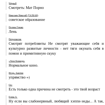
Чёрный
Смотреть: Мат Порно
Николаев Николай (ТАЛБАН)
советское образование
Полина Говако
Лень
Петропавлик
Смотрят потреблянты Не смотрят уважающие себя и
культурно развитые личности - нет тяги окунать себя в
помои и примитивную скуку
~Леон Кеннеди~
Нормальное кино.
Игорь Анютин
упрямство =)
Gio
Есть только одна причина не смотреть - это твой возраст
Елена А.
Ну если вы слабонервный, любящий хэппи-энды... А так,