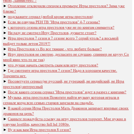
твою, Ланнистер» ?
►
Отопление отключили спецом к премьере Игры престолов? Зима уже
близко?
►
подскажите сериал (любой кроме игры престолов)
►
Если ли озвучка РЕН ТВ "Игра престолов" 4-7 сезоны?
►
с которого сезона игра престолов уже не по книгам снимается?
►
Ни разу не смотрел Игру Престолов, думаете стоит?
►
Игра престолов 7 сезон в 7 сезоне всего 7 серий чтоль? а восьмой
выйдет только летом 2019?!
►
Игра Престолов vs Во все тяжкие - что любите больше?
►
Игру престолов не смотрю, деспасито не слушаю, спиннер не кручу Со
мной явно что-то не так)
►
что лучше начать смотреть скам или игру престолов?
►
Где смотрите игра престолов 7 сезон? Надо в хорошем качестве.
Тореннта нет.
►
Посоветуете сериал (не русский, не турецкий, не индийский, не Игра
престолов) интересный
►
После какого сезона сериал "Игра престолов" идет в разрез с книгами?
►
Музыка, игра престолов Помогите найти музыку которая играла в
сериале когда всю семью старков зарезали на свадьбе.
►
В какой серии Игры Престолов Мать Драконов запирает впервые своих
драконов на цепь?
►
Скиньте пожалуйста ссылку на игру престолов торрент. Мне нужно в
озвучке lostfilm, качество full hd 1080p.
►
Ну и как вам Игра престолов 8 сезон?